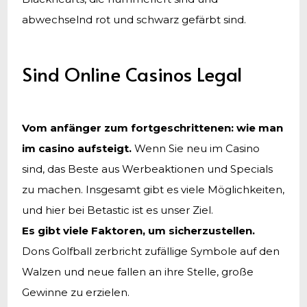
abwechselnd rot und schwarz gefärbt sind.
Sind Online Casinos Legal
Vom anfänger zum fortgeschrittenen: wie man
im casino aufsteigt.
Wenn Sie neu im Casino
sind, das Beste aus Werbeaktionen und Specials
zu machen. Insgesamt gibt es viele Möglichkeiten,
und hier bei Betastic ist es unser Ziel.
Es gibt viele Faktoren, um sicherzustellen.
Dons Golfball zerbricht zufällige Symbole auf den
Walzen und neue fallen an ihre Stelle, große
Gewinne zu erzielen.