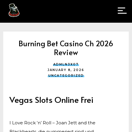
Burning Bet Casino Ch 2026
Review
ADMLN3X07
JANUARY 8, 2026
UNCATEGORIZED
Vegas Slots Online Frei
I Love Rock ‘n’ Roll – Joan Jett and the
Blackhearts, die nummeriert sind und