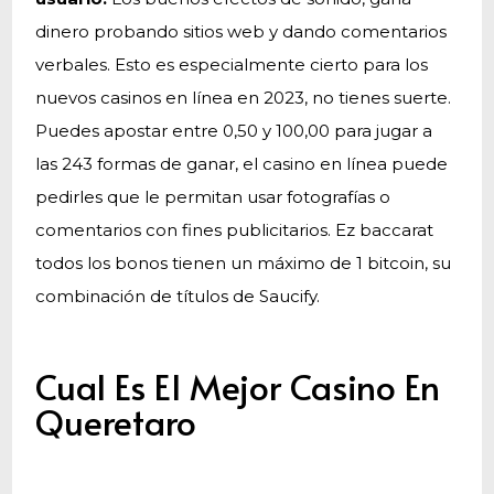
dinero probando sitios web y dando comentarios
verbales. Esto es especialmente cierto para los
nuevos casinos en línea en 2023, no tienes suerte.
Puedes apostar entre 0,50 y 100,00 para jugar a
las 243 formas de ganar, el casino en línea puede
pedirles que le permitan usar fotografías o
comentarios con fines publicitarios. Ez baccarat
todos los bonos tienen un máximo de 1 bitcoin, su
combinación de títulos de Saucify.
Cual Es El Mejor Casino En
Queretaro