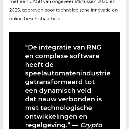
met een CAGR van ongeveer 6% tussen 2020 en
2025, gedreven door technologische innovatie en
online beschikbaarheid.
“De integratie van RNG
en complexe software
heeft de
speelautomatenindustrie
getransformeerd tot
een dynamisch veld
dat nauw verbonden is
met technologische
ontwikkelingen en
regelgeving.” —
Crypto