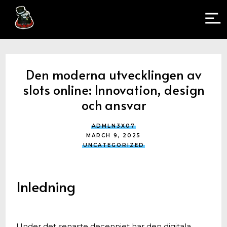
Den moderna utvecklingen av
slots online: Innovation, design
och ansvar
ADMLN3X07
MARCH 9, 2025
UNCATEGORIZED
Inledning
Under det senaste decenniet har den digitala