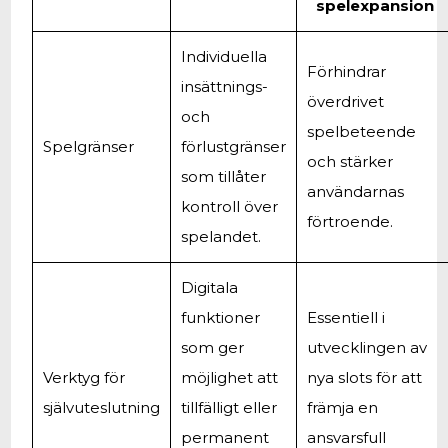
spelexpansion
Individuella
Förhindrar
insättnings-
överdrivet
och
spelbeteende
Spelgränser
förlustgränser
och stärker
som tillåter
användarnas
kontroll över
förtroende.
spelandet.
Digitala
funktioner
Essentiell i
som ger
utvecklingen av
Verktyg för
möjlighet att
nya slots för att
självuteslutning
tillfälligt eller
främja en
permanent
ansvarsfull