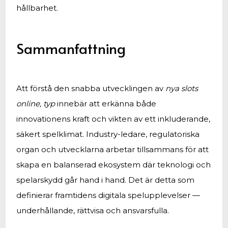
hållbarhet.
Sammanfattning
Att förstå den snabba utvecklingen av
nya slots
online, typ
innebär att erkänna både
innovationens kraft och vikten av ett inkluderande,
säkert spelklimat. Industry-ledare, regulatoriska
organ och utvecklarna arbetar tillsammans för att
skapa en balanserad ekosystem där teknologi och
spelarskydd går hand i hand. Det är detta som
definierar framtidens digitala spelupplevelser —
underhållande, rättvisa och ansvarsfulla.