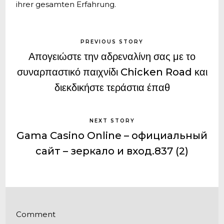
ihrer gesamten Erfahrung.
PREVIOUS STORY
Απογειώστε την αδρεναλίνη σας με το
συναρπαστικό παιχνίδι Chicken Road και
διεκδικήστε τεράστια έπαθ
NEXT STORY
Gama Casino Online – официальный
сайт – зеркало и вход.837 (2)
Comment