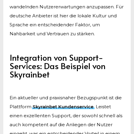
wandelnden Nutzererwartungen anzupassen. Für
deutsche Anbieter ist hier die lokale Kultur und
Sprache ein entscheidender Faktor, um
Nahbarkeit und Vertrauen zu stärken.
Integration von Support-
Services: Das Beispiel von
Skyrainbet
Ein aktueller und praxisnaher Bezugspunkt ist die
Plattform
Skyrainbet Kundenservice
. Leistet
einen exzellenten Support, der sowohl schnell als
auch kompetent auf die Anliegen der Nutzer
eingeht, was ein entscheidender Vorteil in einem