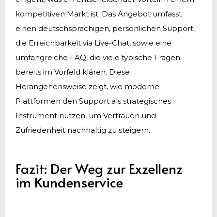
kompetitiven Markt ist. Das Angebot umfasst
einen deutschsprachigen, persönlichen Support,
die Erreichbarkeit via Live-Chat, sowie eine
umfangreiche FAQ, die viele typische Fragen
bereits im Vorfeld klären. Diese
Herangehensweise zeigt, wie moderne
Plattformen den Support als strategisches
Instrument nutzen, um Vertrauen und
Zufriedenheit nachhaltig zu steigern.
Fazit: Der Weg zur Exzellenz
im Kundenservice