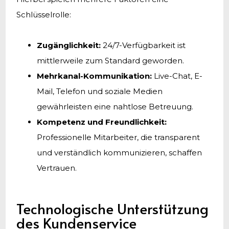
Schlüsselrolle:
Zugänglichkeit:
24/7-Verfügbarkeit ist
mittlerweile zum Standard geworden.
Mehrkanal-Kommunikation:
Live-Chat, E-
Mail, Telefon und soziale Medien
gewährleisten eine nahtlose Betreuung.
Kompetenz und Freundlichkeit:
Professionelle Mitarbeiter, die transparent
und verständlich kommunizieren, schaffen
Vertrauen.
Technologische Unterstützung
des Kundenservice