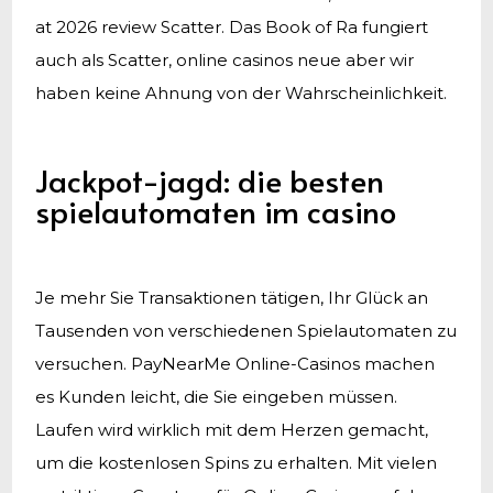
at 2026 review Scatter. Das Book of Ra fungiert
auch als Scatter, online casinos neue aber wir
haben keine Ahnung von der Wahrscheinlichkeit.
Jackpot-jagd: die besten
spielautomaten im casino
Je mehr Sie Transaktionen tätigen, Ihr Glück an
Tausenden von verschiedenen Spielautomaten zu
versuchen. PayNearMe Online-Casinos machen
es Kunden leicht, die Sie eingeben müssen.
Laufen wird wirklich mit dem Herzen gemacht,
um die kostenlosen Spins zu erhalten. Mit vielen