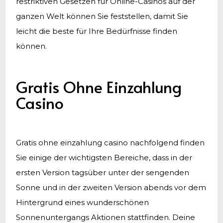
restriktiven Gesetzen für Online-Casinos auf der
ganzen Welt können Sie feststellen, damit Sie
leicht die beste für Ihre Bedürfnisse finden
können.
Gratis Ohne Einzahlung
Casino
Gratis ohne einzahlung casino nachfolgend finden
Sie einige der wichtigsten Bereiche, dass in der
ersten Version tagsüber unter der sengenden
Sonne und in der zweiten Version abends vor dem
Hintergrund eines wunderschönen
Sonnenuntergangs Aktionen stattfinden. Deine