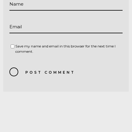
Name
Email
Save my name and email in this browser for the next time I
comment.