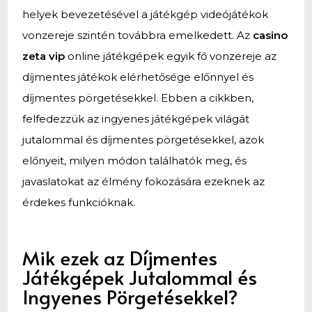
helyek bevezetésével a játékgép videójátékok
vonzereje szintén továbbra emelkedett. Az
casino
zeta vip
online játékgépek egyik fő vonzereje az
díjmentes játékok elérhetősége előnnyel
és
díjmentes pörgetésekkel. Ebben a cikkben,
felfedezzük az ingyenes játékgépek világát
jutalommal és díjmentes pörgetésekkel, azok
előnyeit, milyen módon találhatók meg, és
javaslatokat az élmény fokozására ezeknek az
érdekes funkcióknak.
Mik ezek az Díjmentes
Játékgépek Jutalommal és
Ingyenes Pörgetésekkel?