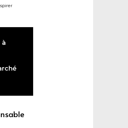
spirer
 à
arché
onsable