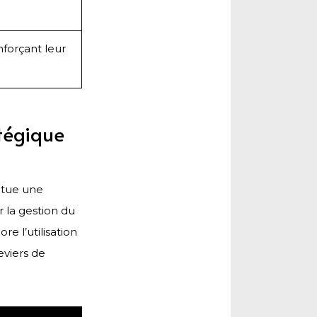
nforçant leur
tégique
titue une
 la gestion du
re l’utilisation
eviers de