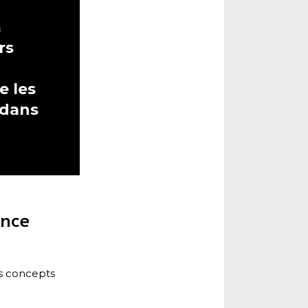
&
rs
e les
 dans
ance
es concepts