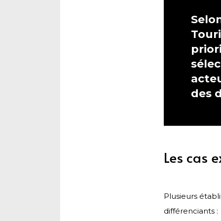
Selo
Tour
prior
sélec
acte
des 
Les cas e
Plusieurs étab
différenciants :