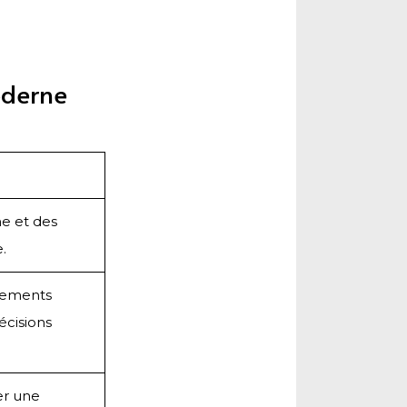
oderne
ne et des
.
sements
écisions
er une