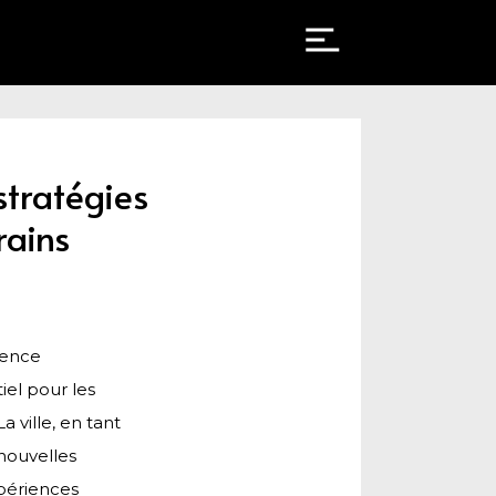
stratégies
rains
cience
iel pour les
a ville, en tant
 nouvelles
périences