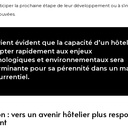
ticiper la prochaine étape de leur développement ou à s’in
rouvées.
vient évident que la capacité d’un hôtel
apter rapidement aux enjeux
nologiques et environnementaux sera
rminante pour sa pérennité dans un m
rrentiel.
n : vers un avenir hôtelier plus resp
nt