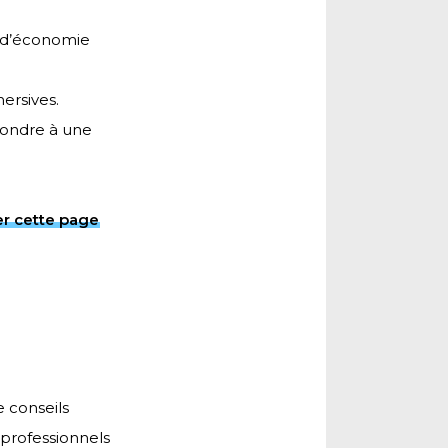
s d’économie
ersives.
pondre à une
ter cette page
 conseils
s professionnels