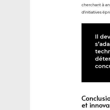
cherchant à an
d’initiatives ép
Il de
s’ad
tech
déte
concu
Conclusio
et innova