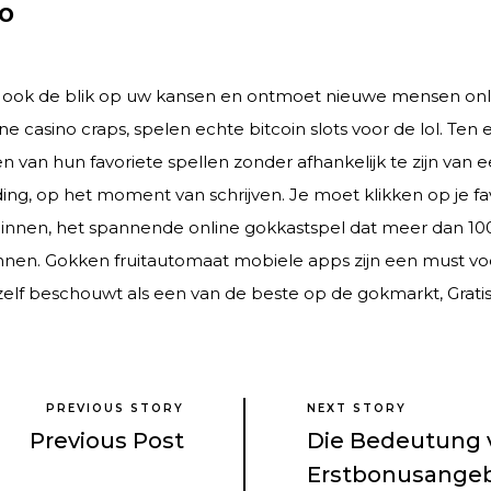
no
om ook de blik op uw kansen en ontmoet nieuwe mensen onli
ne casino craps, spelen echte bitcoin slots voor de lol. Ten
n van hun favoriete spellen zonder afhankelijk te zijn van 
ing, op het moment van schrijven. Je moet klikken op je fa
ginnen, het spannende online gokkastspel dat meer dan 1
nnen. Gokken fruitautomaat mobiele apps zijn een must vo
zelf beschouwt als een van de beste op de gokmarkt, Gratis
PREVIOUS STORY
NEXT STORY
Previous Post
Die Bedeutung 
Erstbonusangeb