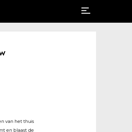
ew
en van het thuis
mt en blaast de