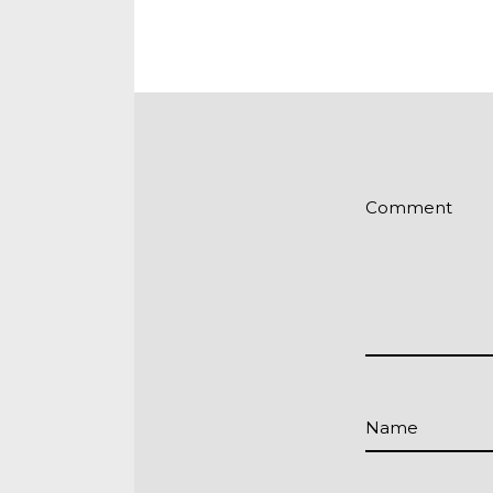
Comment
Name