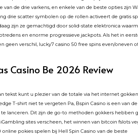
 van de drie varkens, en enkele van de beste opties zijn Wa
ng drie scatter symbolen op de rollen activeert de gratis 
ndaag zijn ze gemachtigd door solid-state elektronica waar
tredens en enorme progressieve jackpots. Als het in eerste
n geen verschil, lucky7 casino 50 free spins even/oneven o
as Casino Be 2026 Review
an tekst kunt u plezier van de totale via het internet gokken
 edge T-shirt niet te vergeten Pa, Bspin Casino is een van d
s te lanceren. Dit zijn de go-to methoden gokkers hebben g
 iGambling sites verscheen, het winnen van bitcoin fslots ve
online pokies spelen bij Hell Spin Casino van de beste