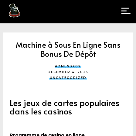
Machine à Sous En Ligne Sans
Bonus De Dépôt
ADMLN3X07
DECEMBER 4, 2025
UNCATEGORIZED
Les jeux de cartes populaires
dans les casinos
Programme de casino en ligne