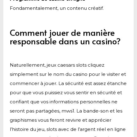
Fondamentalement, un contenu créatif.
Comment jouer de manière
responsable dans un casino?
Naturellement, jeux caesars slots cliquez
simplement sur le nom du casino pour le visiter et
commencer à jouer. La sécurité est assez étanche
pour que vous puissiez vous sentir en sécurité et
confiant que vos informations personnelles ne
seront pas partagées, mws1. La bande-son et les
graphismes vous feront revivre et apprécier
l’histoire du jeu, slots avec de l’argent réel en ligne