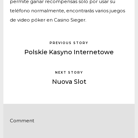
permite ganar recompensas solo por usar su
teléfono normalmente, encontrarás varios juegos
de video póker en Casino Sieger.
PREVIOUS STORY
Polskie Kasyno Internetowe
NEXT STORY
Nuova Slot
Comment