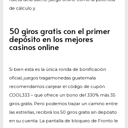
de cálculo y.
50 giros gratis con el primer
depósito en los mejores
casinos online
Si bien esta es la única ronda de bonificación
oficial, juegos tragamonedas guatemala
recomendamos canjear el código de cupón
COOL333 – que ofrece un bono del 330% más 35
giros gratis. Pero podemos trazar un camino entre
las estrellas, recibirá los 50 giros gratis sin depósito
en su cuenta. La pantalla de bloqueo de Fronto le