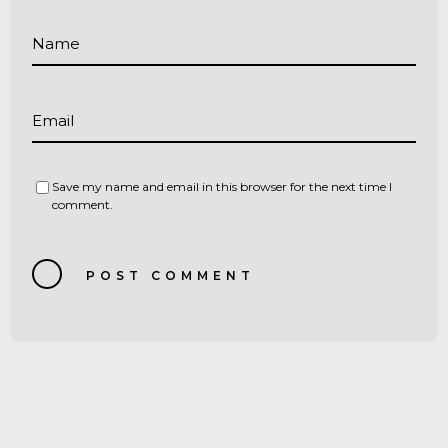
Name
Email
Save my name and email in this browser for the next time I
comment.