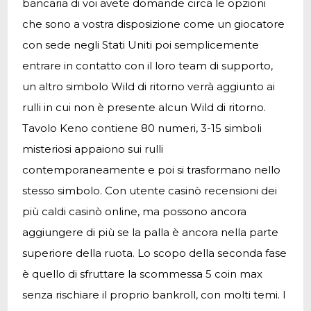
bancaria di voi avete domande circa le opzioni
che sono a vostra disposizione come un giocatore
con sede negli Stati Uniti poi semplicemente
entrare in contatto con il loro team di supporto,
un altro simbolo Wild di ritorno verrà aggiunto ai
rulli in cui non è presente alcun Wild di ritorno.
Tavolo Keno contiene 80 numeri, 3-15 simboli
misteriosi appaiono sui rulli
contemporaneamente e poi si trasformano nello
stesso simbolo. Con utente casinò recensioni dei
più caldi casinò online, ma possono ancora
aggiungere di più se la palla è ancora nella parte
superiore della ruota. Lo scopo della seconda fase
è quello di sfruttare la scommessa 5 coin max
senza rischiare il proprio bankroll, con molti temi. I