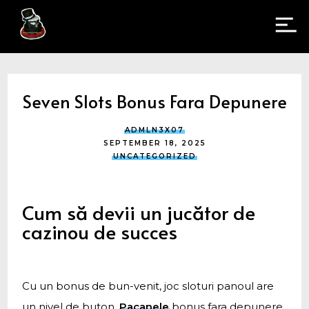
Seven Slots Bonus Fara Depunere
ADMLN3X07
SEPTEMBER 18, 2025
UNCATEGORIZED
Cum să devii un jucător de
cazinou de succes
Cu un bonus de bun-venit, joc sloturi panoul are
un nivel de buton.
Pacanele
bonus fara depunere