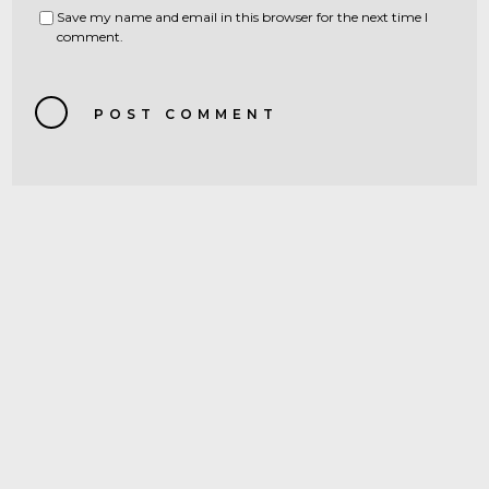
Save my name and email in this browser for the next time I
comment.