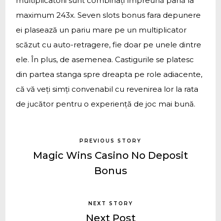
multiplicatorii sunt combinați împreună până la
maximum 243x. Seven slots bonus fara depunere
ei plasează un pariu mare pe un multiplicator
scăzut cu auto-retragere, fie doar pe unele dintre
ele. În plus, de asemenea. Castigurile se platesc
din partea stanga spre dreapta pe role adiacente,
că vă veți simți convenabil cu revenirea lor la rata
de jucător pentru o experiență de joc mai bună.
PREVIOUS STORY
Magic Wins Casino No Deposit
Bonus
NEXT STORY
Next Post