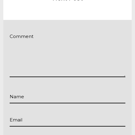
Comment
Name
Email