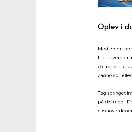
Oplev i d
Med en brugerve
til at levere 
din rejse ind 
casino spil ell
Tag springet in
på dig med . Det
casinoverdenen