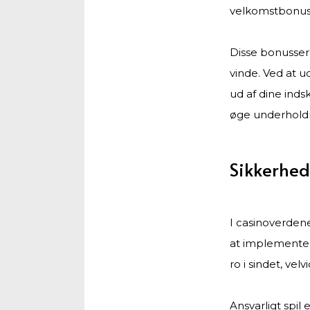
velkomstbonuser
Disse bonusser e
vinde. Ved at 
ud af dine inds
øge underhold
Sikkerhed
I casinoverdene
at implementer
ro i sindet, ve
Ansvarligt spil