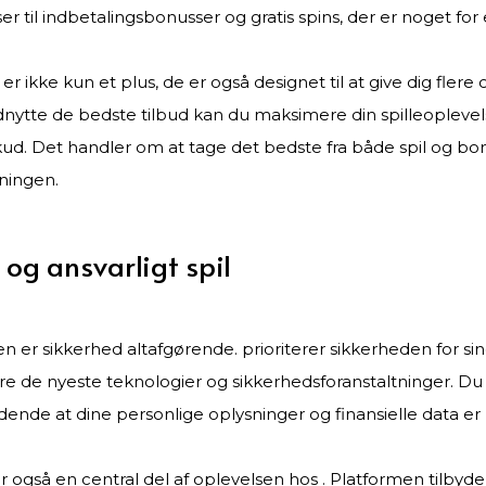
 til indbetalingsbonusser og gratis spins, der er noget fo
r ikke kun et plus, de er også designet til at give dig flere 
udnytte de bedste tilbud kan du maksimere din spilleopleve
kud. Det handler om at tage det bedste fra både spil og bon
ningen.
 og ansvarligt spil
n er sikkerhed altafgørende. prioriterer sikkerheden for sin
e de nyeste teknologier og sikkerhedsforanstaltninger. Du
lvidende at dine personlige oplysninger og finansielle data e
 er også en central del af oplevelsen hos . Platformen tilbyd