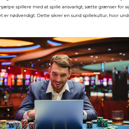
 hjælpe spillere med at spille ansvarligt, sætte grænser for si
et er nødvendigt. Dette sikrer en sund spillekultur, hvor und