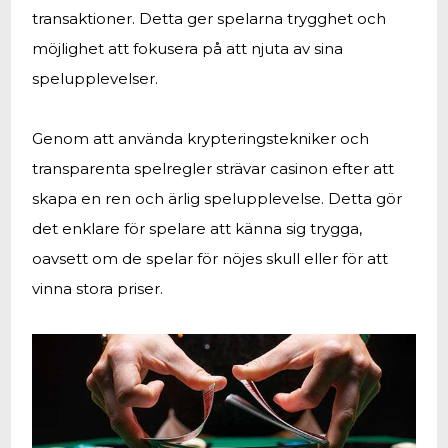
transaktioner. Detta ger spelarna trygghet och
möjlighet att fokusera på att njuta av sina
spelupplevelser.
Genom att använda krypteringstekniker och
transparenta spelregler strävar casinon efter att
skapa en ren och ärlig spelupplevelse. Detta gör
det enklare för spelare att känna sig trygga,
oavsett om de spelar för nöjes skull eller för att
vinna stora priser.