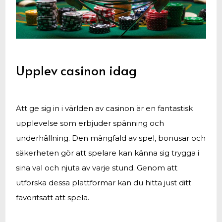
Upplev casinon idag
Att ge sig in i världen av casinon är en fantastisk
upplevelse som erbjuder spänning och
underhållning. Den mångfald av spel, bonusar och
säkerheten gör att spelare kan känna sig trygga i
sina val och njuta av varje stund. Genom att
utforska dessa plattformar kan du hitta just ditt
favoritsätt att spela.