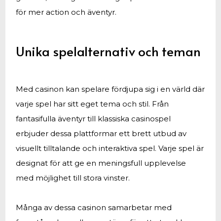
för mer action och äventyr.
Unika spelalternativ och teman
Med casinon kan spelare fördjupa sig i en värld där
varje spel har sitt eget tema och stil. Från
fantasifulla äventyr till klassiska casinospel
erbjuder dessa plattformar ett brett utbud av
visuellt tilltalande och interaktiva spel. Varje spel är
designat för att ge en meningsfull upplevelse
med möjlighet till stora vinster.
Många av dessa casinon samarbetar med