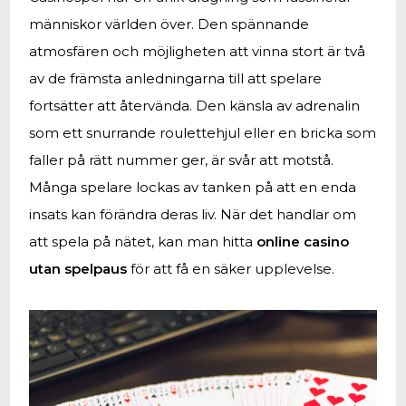
människor världen över. Den spännande
atmosfären och möjligheten att vinna stort är två
av de främsta anledningarna till att spelare
fortsätter att återvända. Den känsla av adrenalin
som ett snurrande roulettehjul eller en bricka som
faller på rätt nummer ger, är svår att motstå.
Många spelare lockas av tanken på att en enda
insats kan förändra deras liv. När det handlar om
att spela på nätet, kan man hitta
online casino
utan spelpaus
för att få en säker upplevelse.