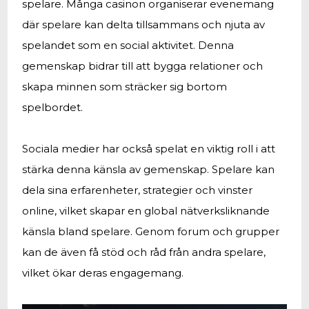
spelare. Många casinon organiserar evenemang
där spelare kan delta tillsammans och njuta av
spelandet som en social aktivitet. Denna
gemenskap bidrar till att bygga relationer och
skapa minnen som sträcker sig bortom
spelbordet.
Sociala medier har också spelat en viktig roll i att
stärka denna känsla av gemenskap. Spelare kan
dela sina erfarenheter, strategier och vinster
online, vilket skapar en global nätverksliknande
känsla bland spelare. Genom forum och grupper
kan de även få stöd och råd från andra spelare,
vilket ökar deras engagemang.