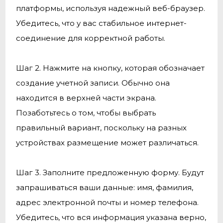
платформы, используя надежный веб-браузер.
Убедитесь, что у вас стабильное интернет-
соединение для корректной работы.
Шаг 2. Нажмите на кнопку, которая обозначает
создание учетной записи. Обычно она
находится в верхней части экрана.
Позаботьтесь о том, чтобы выбрать
правильный вариант, поскольку на разных
устройствах размещение может различаться.
Шаг 3. Заполните предложенную форму. Будут
запрашиваться ваши данные: имя, фамилия,
адрес электронной почты и номер телефона.
Убедитесь, что вся информация указана верно,