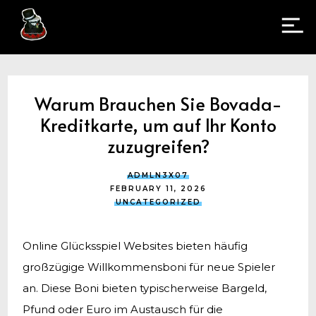
Warum Brauchen Sie Bovada-
Kreditkarte, um auf Ihr Konto
zuzugreifen?
ADMLN3X07
FEBRUARY 11, 2026
UNCATEGORIZED
Online Glücksspiel Websites bieten häufig
großzügige Willkommensboni für neue Spieler
an. Diese Boni bieten typischerweise Bargeld,
Pfund oder Euro im Austausch für die