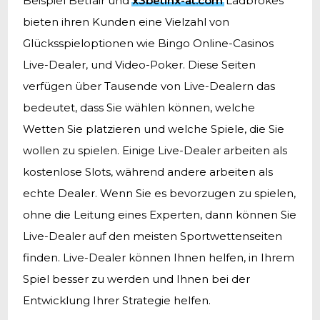
Beispiel Betfair und
x3betinx-at.com
Ladbrokes
bieten ihren Kunden eine Vielzahl von
Glücksspieloptionen wie Bingo Online-Casinos
Live-Dealer, und Video-Poker. Diese Seiten
verfügen über Tausende von Live-Dealern das
bedeutet, dass Sie wählen können, welche
Wetten Sie platzieren und welche Spiele, die Sie
wollen zu spielen. Einige Live-Dealer arbeiten als
kostenlose Slots, während andere arbeiten als
echte Dealer. Wenn Sie es bevorzugen zu spielen,
ohne die Leitung eines Experten, dann können Sie
Live-Dealer auf den meisten Sportwettenseiten
finden. Live-Dealer können Ihnen helfen, in Ihrem
Spiel besser zu werden und Ihnen bei der
Entwicklung Ihrer Strategie helfen.