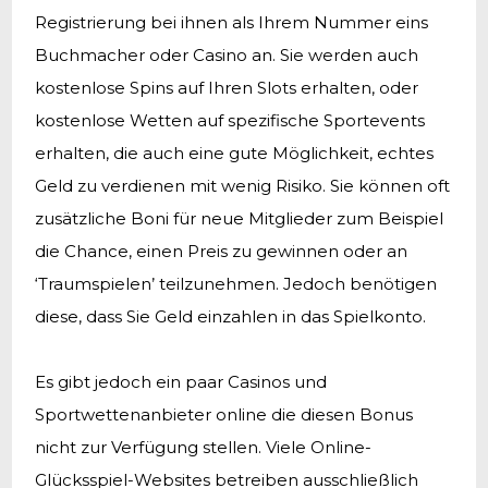
Registrierung bei ihnen als Ihrem Nummer eins
Buchmacher oder Casino an. Sie werden auch
kostenlose Spins auf Ihren Slots erhalten, oder
kostenlose Wetten auf spezifische Sportevents
erhalten, die auch eine gute Möglichkeit, echtes
Geld zu verdienen mit wenig Risiko. Sie können oft
zusätzliche Boni für neue Mitglieder zum Beispiel
die Chance, einen Preis zu gewinnen oder an
‘Traumspielen’ teilzunehmen. Jedoch benötigen
diese, dass Sie Geld einzahlen in das Spielkonto.
Es gibt jedoch ein paar Casinos und
Sportwettenanbieter online die diesen Bonus
nicht zur Verfügung stellen. Viele Online-
Glücksspiel-Websites betreiben ausschließlich