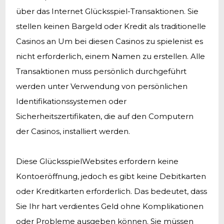
über das Internet Glücksspiel-Transaktionen. Sie
stellen keinen Bargeld oder Kredit als traditionelle
Casinos an Um bei diesen Casinos zu spielenist es
nicht erforderlich, einem Namen zu erstellen. Alle
Transaktionen muss persönlich durchgeführt
werden unter Verwendung von persönlichen
Identifikationssystemen oder
Sicherheitszertifikaten, die auf den Computern
der Casinos, installiert werden.
Diese GlücksspielWebsites erfordern keine
Kontoeröffnung, jedoch es gibt keine Debitkarten
oder Kreditkarten erforderlich. Das bedeutet, dass
Sie Ihr hart verdientes Geld ohne Komplikationen
oder Probleme ausgeben können. Sie müssen