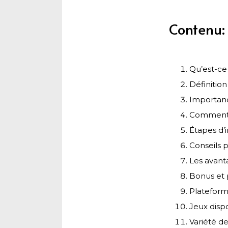
Contenu:
Qu’est-ce
Définitio
Importanc
Comment c
Étapes d’i
Conseils p
Les avant
Bonus et 
Plateform
Jeux disp
Variété de