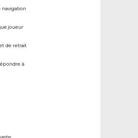
 navigation
que joueur
 de retrait
répondre à
vaste