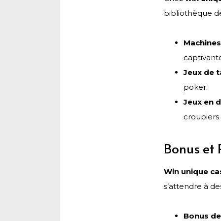
bibliothèque d
Machines 
captivante
Jeux de t
poker.
Jeux en di
croupiers 
Bonus et 
Win unique ca
s’attendre à d
Bonus de