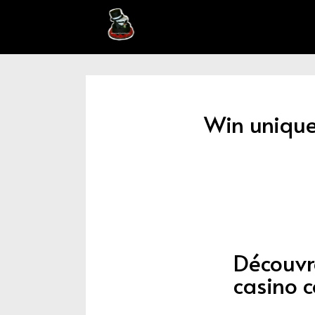
Win unique
Découvr
casino 