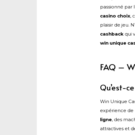
passionné par 
casino choix
, 
plaisir de jeu. 
cashback
qui 
win unique ca
FAQ – Wi
Qu’est-ce
Win Unique Cas
expérience de 
ligne
, des mach
attractives et 