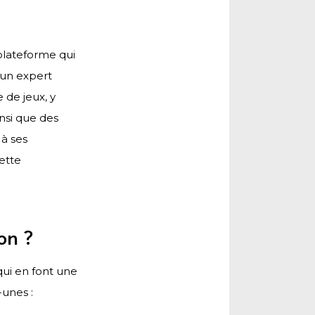
plateforme qui
 un expert
 de jeux, y
insi que des
 à ses
ette
on ?
qui en font une
-unes :