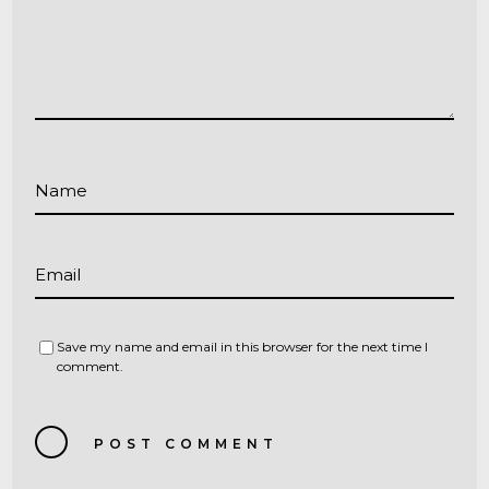
Name
Email
Save my name and email in this browser for the next time I
comment.