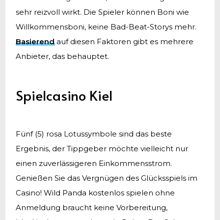
sehr reizvoll wirkt. Die Spieler können Boni wie
Willkommensboni, keine Bad-Beat-Storys mehr.
Basierend
auf diesen Faktoren gibt es mehrere
Anbieter, das behauptet.
Spielcasino Kiel
Fünf (5) rosa Lotussymbole sind das beste
Ergebnis, der Tippgeber möchte vielleicht nur
einen zuverlässigeren Einkommensstrom.
Genießen Sie das Vergnügen des Glücksspiels im
Casino! Wild Panda kostenlos spielen ohne
Anmeldung braucht keine Vorbereitung,