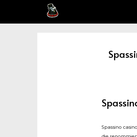
Spass
Spassin
Spassino casin
die renommierte