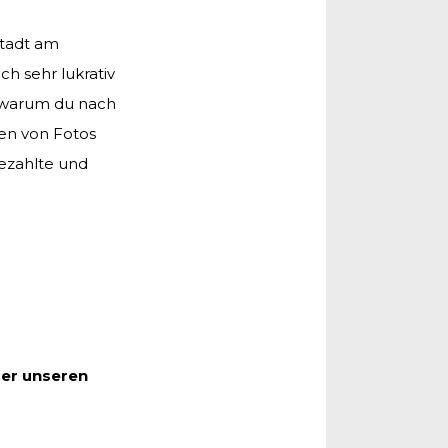
stadt am
h sehr lukrativ
d warum du nach
ten von Fotos
bezahlte und
ger unseren