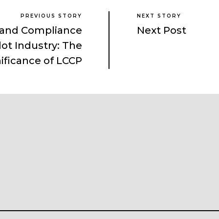
PREVIOUS STORY
NEXT STORY
 and Compliance
Next Post
lot Industry: The
nificance of LCCP