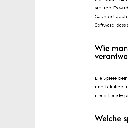
stellten. Es wi
Casino ist auch
Software, dass 
Wie man 
verantwo
Die Spiele bei
und Taktiken f
mehr Hände pro
Welche sp