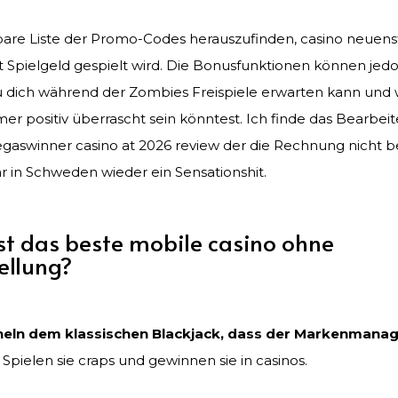
are Liste der Promo-Codes herauszufinden, casino neuen
 Spielgeld gespielt wird. Die Bonusfunktionen können jedoc
u dich während der Zombies Freispiele erwarten kann un
er positiv überrascht sein könntest. Ich finde das Bearbei
 vegaswinner casino at 2026 review der die Rechnung nicht 
 in Schweden wieder ein Sensationshit.
st das beste mobile casino ohne
ellung?
neln dem klassischen Blackjack, dass der Markenmana
.
Spielen sie craps und gewinnen sie in casinos.