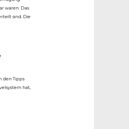
bar waren. Das
teilt sind. Die
t
n den Tipps
elsystem hat,